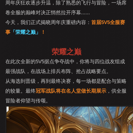
周年庆狂欢逐步升温，除了熟悉的飞行与冒险，一场席
卷全服的巅峰对决正悄然拉开序幕......
今天，我们正式揭晓周年庆重磅内容：
首届5V5全服赛
事
「荣耀之巅」
！
荣耀之巅
在此次全新的5V5据点争夺战中，你将与四位战友组成
最强战队，在战场上排兵布阵、抢占战略要点。
从海选到晋级，再到最终决赛，每一场都是配合与策略
的较量。最终
冠军战队将在名人堂做长期展示
，供全服
冒险者仰望与传颂。