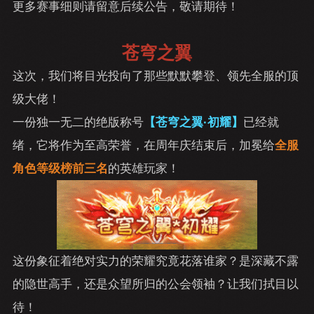
更多赛事细则请留意后续公告，敬请期待！
苍穹之翼
这次，我们将目光投向了那些默默攀登、领先全服的顶
级大佬！
一份独一无二的绝版称号
【苍穹之翼·初耀】
已经就
绪，它将作为至高荣誉，在周年庆结束后，加冕给
全服
角色等级榜前三名
的英雄玩家！
这份象征着绝对实力的荣耀究竟花落谁家？是深藏不露
的隐世高手，还是众望所归的公会领袖？让我们拭目以
待！