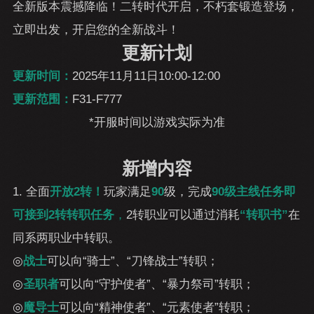
全新版本震撼降临！二转时代开启，不朽套锻造登场，
立即出发，开启您的全新战斗！
更新计划
更新时间：
2025年11月11日10:00-12:00
更新范围：
F31-F777
*开服时间以游戏实际为准
新增内容
1. 全面
开放2转！
玩家满足
90
级，完成
90级主线任务即
可接到2转转职任务
，
2转职业可以通过消耗
“转职书”
在
同系两职业中转职。
◎
战士
可以向“骑士”、“刀锋战士”转职；
◎
圣职者
可以向“守护使者”、“暴力祭司”转职；
◎
魔导士
可以向“精神使者”、“元素使者”转职；