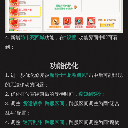
4. 新增
防卡死回城
功能，在
“设置”
功能界面中即可看
到；
功能优化
1. 进一步优化修复被
魔导士“龙卷飓风”
击中后可能出现
的无法移动的问题；
2. 优化排位赛结束后的等待时间，
缩短到5秒；
3. 调整
“货运战争”跨服区间，
跨服区间调整为同“迷宫
乱斗”配置；
4. 调整
“迷宫乱斗”跨服区间，
跨服区间调整为同“魔物